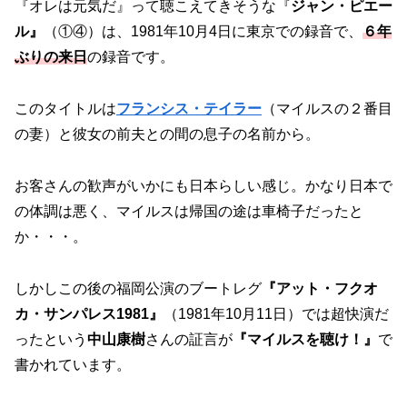
『オレは元気だ』って聴こえてきそうな『
ジャン・ピエー
ル』
（①④）は、1981年10月4日に東京での録音で、
６年
ぶりの来日
の録音です。
このタイトルは
フランシス・テイラー
（マイルスの２番目
の妻）と彼女の前夫との間の息子の名前から。
お客さんの歓声がいかにも日本らしい感じ。かなり日本で
の体調は悪く、マイルスは帰国の途は車椅子だったと
か・・・。
しかしこの後の福岡公演のブートレグ
『アット・フクオ
カ・サンパレス1981』
（1981年10月11日）では超快演だ
ったという
中山康樹
さんの証言が
『マイルスを聴け！』
で
書かれています。