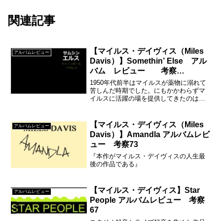
関連記事
【マイルス・デイヴィス（Miles
アルバムレビュー
Davis）】Somethin’ Else アル
バム レビュー 考察
22
1950年代前半はマイルスが薬物に溺れて
苦しんだ時期でした。にもかかわらずマ
イルスに活躍の場を提供してきたのは
Prestigeであり、アルフレッド・ライオン
でした。恩義を返すためにBlue Noteでの
制作をしました。
【マイルス・デイヴィス（Miles
アルバムレビュー
Davis）】Amandla アルバムレビ
ュー 考察73
『本作がマイルス・デイヴィスの人生最
後の作品である』
【マイルス・デイヴィス】Star
アルバムレビュー
People アルバムレビュー 考察
67