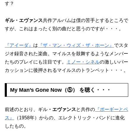
す？
ギル・エヴァンス
共作アルバムは僕の苦手とするところで
すが、これはまったく別の曲だと思うのですが・・・。
『アイーダ』
は
『ザ・マン・ウィズ・ザ・ホーン』
でスタ
ジオ録音された楽曲。マイルスを鼓舞するようなメンバー
たちのプレイにも注目です。
ミノー・シネル
の激しいパー
カッションに後押されるマイルスのトランペット・・・。
My Man’s Gone Now（⑤） を聴く・・・
前述のとおり、ギル
・エヴァンス
と共作の
『ポーギーとベ
ス』
（1958年）からの、エレクトリック・バンドに進化
したもの。