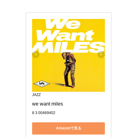
JAZZ
we want miles
8 3 00469402
Amazonで見る