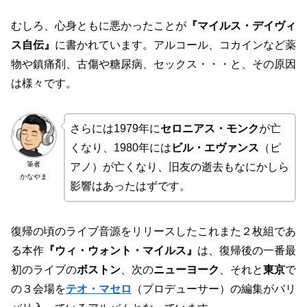
むしろ、心身ともに悪かったことが
『マイルス・デイヴィ
ス自伝』
に書かれています。アルコール、コカインなど薬
物や鎮痛剤、古傷や糖尿病、セックス・・・と、その原因
は様々です。
さらには1979年に
セロニアス・モンク
が亡
くなり、1980年には
ビル・エヴァンス
（ピ
筆者
アノ）が亡くなり、旧友の逝去もなにかしら
かなやま
影響はあったはずです。
復帰の頃のライブ音源をリリースしたこれまた２枚組であ
る本作
『ウィ・ウォント・マイルス』
は、復帰後の一番最
初のライブの
ボストン
、次の
ニューヨーク
、それと
東京
で
の３会場を
テオ・マセロ
（プロデューサー）の編集がバリ