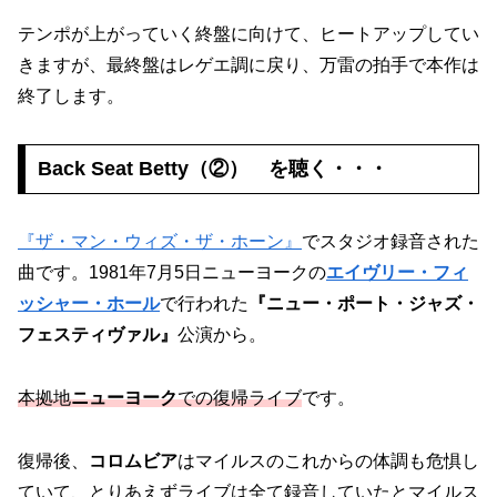
テンポが上がっていく終盤に向けて、ヒートアップしてい
きますが、最終盤はレゲエ調に戻り、万雷の拍手で本作は
終了します。
Back Seat Betty（②） を聴く・・・
『ザ・マン・ウィズ・ザ・ホーン』
でスタジオ録音された
曲です。1981年7月5日ニューヨークの
エイ
ヴリー・フィ
ッシャー・ホール
で行われた
『ニュー・ポート・ジャズ・
フェスティヴァル』
公演から。
本拠地
ニューヨーク
での復帰ライブ
です。
復帰後、
コロムビア
はマイルスのこれからの体調も危惧し
ていて、とりあえずライブは全て録音していたとマイルス