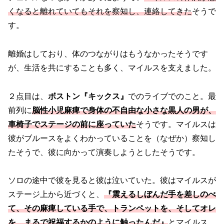
くなると離れていてもそれを察知し、連絡してきた
そうで
す。
離婚はしており、体のつながりはもうなかったそうです
が、生活を共にすることも多く、マイルスを支えました。
２点目は、
ボストン『キックス』
でのライブでのこと。最
前列に
脳性小児麻痺で身体の不自由な小さな黒人の男が、
車椅子でステージの前に座っていた
そうです。マイルスは
彼がブルースをよくわかっていることを（なぜか）察知し
たそうで、彼に向かって演奏しようとしたそうです。
ソロの途中で彼を見ると彼は泣いていた。彼はマイルスが
ステージ上から近づくと、
『震えるしぼんだ手を差しのべ
て、その麻痺している手で、トランペットを、そしてオレ
を、まるで祝福するかのように触ったんだ』
とマイルス。