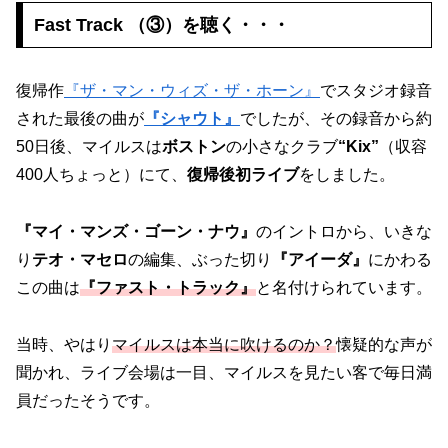
Fast Track （③）を聴く・・・
復帰作
『ザ・マン・ウィズ・ザ・ホーン』
でスタジオ録音
された最後の曲が
『シャウト』
でしたが、その録音から約
50日後、マイルスは
ボストン
の小さなクラブ
“Kix”
（収容
400人ちょっと）にて、
復帰後初ライブ
をしました。
『マイ・マンズ・ゴーン・ナウ』
のイントロから、いきな
り
テオ・マセロ
の編集、ぶった切り
『アイーダ』
にかわる
この曲は
『ファスト・トラック』
と名付けられています。
当時、やはり
マイルスは本当に吹けるのか？
懐疑的な声が
聞かれ、ライブ会場は一目、マイルスを見たい客で毎日満
員だったそうです。