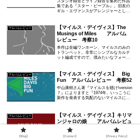
スタジオ録音とライブ録音を集めた作品
集である『スター・ピープル』。旧友の
ギル・エヴァンスがアレンジャーとして
『キリマンジャロの娘』（1968年）以来
の参加。また長年、プロデューサーをつ
とめたテオ・マセロとの最後の作品とな
【マイルス・デイヴィス】The
アルバムレビュー
ります。
Musings of Miles アルバム
レビュー 考察10
本作は全編ワンホーン、マイルスのみの
トランペット。非常にシンプルなカルテ
ット編成ですので、僕みたいなフォー
ン・セクションがバリバリな音圧の曲が
苦手な人にはとてもしっくりくるのでは
ないでしょうか？
【マイルス・デイヴィス】 Big
アルバムレビュー
Fun アルバムレビュー 考察52
中山康樹さん著『マイルスを聴け!version
７』によりますと『1974年、いっこうに
新作を発表する気配のないマイルスに業
を煮やしたCBS（コロムビア・レコード
のこと）が、あたかも新作ふうのジャケ
ットを装って出したオムニバス盤』
【マイルス・デイヴィス】キリマ
アルバムレビュー
ンジャロの娘 アルバムレビュ
ー 考察48
1968年１月、5月、6月、9月とマイルス
【Blog】
【Contact】
【Privacy Policy】