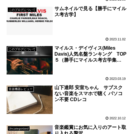
サムネイルで見る【勝手にマイル
このブログについて
ス考古学】
2023.11.02
マイルス・デイヴィス(Miles
このブログについて
Davis)人気名盤ランキング TOP
５（勝手にマイルス考古学集
計）
2023.03.19
山下達郎 安室ちゃん サブスク
音楽機器レビュー
ない音楽をスマホで聴く パソコ
ン不要 CDレコ
2022.10.12
音楽鑑賞にお気に入りのアート取
Uncategorized
り入れる贅沢