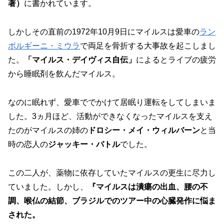
著）
に書かれています。
しかしその直前の1972年10月9日にマイルスは愛車の
ラン
ボルギーニ・ミウラ
で両足を骨折する大事故を起こしまし
た。
「マイルス・デイヴィス自伝」
によるとライブの疲労
から睡眠剤を飲んだマイルス。
なのに眠れず、愛車ででかけて居眠り運転をしてしまいま
した。3ヵ月ほど、活動ができなくなったマイルスを支え
たのがマイルスの姉の
ドロシー・メイ・ウィルバーン
と当
時の恋人の
ジャッキー・バトル
でした。
この二人が、薬物に依存していたマイルスの更生に尽力し
ていました。しかし、
『マイルスは潰瘍の出血、腰の不
調、喉仏の結節、ブラジルでのツアー中の心臓発作に悩ま
された。