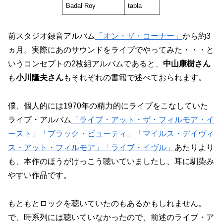
Badal Roy
tabla
前スタジオ録音アルバム
「オン・ザ・コーナー」
から約3
ヵ月。実際にあのサウンドをライブでやってみた・・・と
いうコンセプトの2枚組アルバムであると、
中山康樹さん
も
小川隆夫さん
もそれぞれの書籍で述べておられます。
僕、個人的には1970年の精力的にライブをこなしていた
ライブ・アルバム
「ライブ・アット・ザ・フィルモア・イ
ースト」
「ブラック・ビューティ」
「マイルス・デイヴィ
ス・アット・フィルモア」
「ライブ・イヴル」
あたりより
も、本作のほうがけっこう聴いていましたし、耳に馴染み
やすい作品です。
もともとロックを聴いていたのもあるかもしれません。
で、時系列には聴いていなかったので、前述のライブ・ア