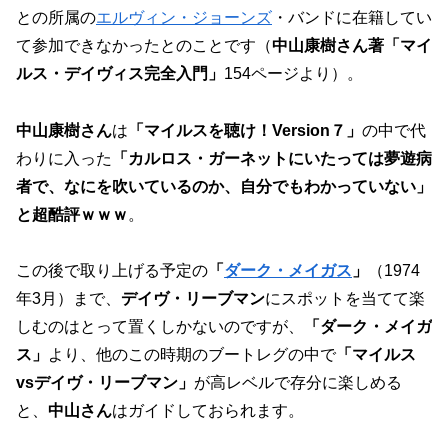
との所属の
エルヴィン・ジョーンズ
・バンドに在籍してい
て参加できなかったとのことです（
中山康樹さん著「マイ
ルス・デイヴィス完全入門」
154ページより）。
中山康樹さん
は
「マイルスを聴け！Version７」
の中で代
わりに入った
「カルロス・ガーネットにいたっては夢遊病
者で、なにを吹いているのか、自分でもわかっていない」
と超酷評ｗｗｗ
。
この後で取り上げる予定の
「
ダーク・メイガス
」
（1974
年3月）まで、
デイヴ・リーブマン
にスポットを当てて楽
しむのはとって置くしかないのですが、
「ダーク・メイガ
ス」
より、他のこの時期のブートレグの中で
「マイルス
vsデイヴ・リーブマン」
が高レベルで存分に楽しめる
と、
中山さん
はガイドしておられます。