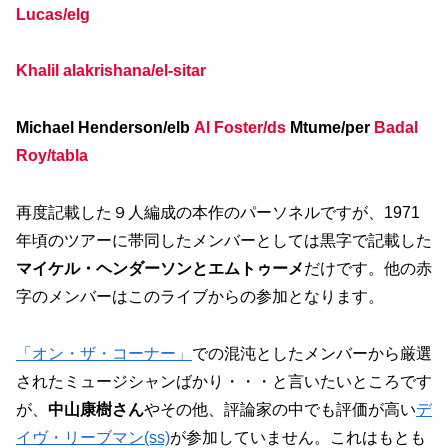
Lucas/elg
Khalil alakrishana/el-sitar
Michael Henderson/elb
Al Foster/ds
Mtume/per
Badal
Roy/tabla
再度記載した９人編成の本作のパーソネルですが、1971
年頃のツアーに帯同したメンバーとしては黒字で記載した
マイケル・ヘンダーソンとエムトゥーメ
だけです。他の赤
字のメンバーはこのライブからの参加となります。
「オン・ザ・コーナー」
での混沌としたメンバーから厳選
されたミュージシャンばかり・・・と言いたいところです
が、
中山康樹さん
やその他、評論家の中でも評価が高い
デ
イヴ・リーブマン(ss)
が参加していません。これはもとも