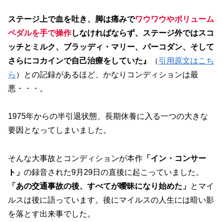
ステージ上で血を吐き、脚は痛みで
ワウワウやボリューム
ペダルを手で操作
しなければならず、ステージ外ではスコ
ッチとミルク、ブラッディ・マリー、パーコダン、そして
さらにコカインで自己治療をしていた』
（
引用原文はこち
ら
）との記録があるほど、かなりコンディションは最
悪・・・。
1975年からの半引退状態、長期休養に入る一つの大きな
要因となってしまいました。
そんな大事故とコンディションが本作
「イン・コンサー
ト」
の録音された9月29日の直後に起こっていました。
「あの交通事故の後、すべてが曖昧になり始めた」
とマイ
ルスは後に語っています。後にマイルスの人生には暗い影
を落とす出来事でした。