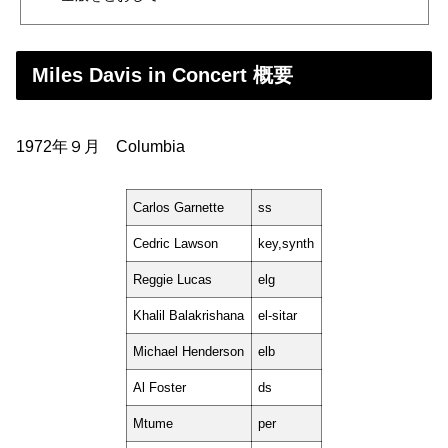
Miles Davis in Concert 概要
1972年９月 Columbia
Carlos Garnette
ss
Cedric Lawson
key,synth
Reggie Lucas
elg
Khalil Balakrishana
el-sitar
Michael Henderson
elb
Al Foster
ds
Mtume
per