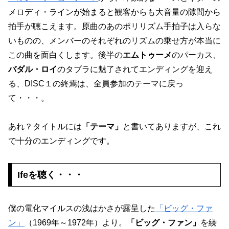
メロディ・ラインが始まると観客からも大音量の隙間から
拍手が聴こえます。原曲のあのポリリズム手拍子は入らな
いものの、メンバーのそれぞれのリズムの乗せ方が本当に
この曲を面白くします。後半の
エムトゥーメ
のパーカス、
バダル・ロイ
のタブラに魅了されてエンディングを迎え
る、DISC１の終焉は、全員参加のテーマに戻っ
て・・・。
あれ？タイトルには
「テーマ」
と書いてありますが、これ
で十分のエンディングです。
Ifeを聴く・・・
僕の電化マイルスの浅はかさが露呈した
「ビッグ・ファ
ン」
（1969年～1972年）より。
「ビッグ・ファン」
を繰