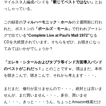
マイルス９人編成バンドを
「断じてベストではない」
とお
っしゃっている。
この録音の
フィルハーモニック・ホール
の２週間前に行わ
れた、ボストンの
「ポールズ・モール」
で行われブートレ
グで出ている
“Complete Live at Paul’s Mall 1972”
なる
CDを大絶賛されています。そちらをぜひ、お聴きになっ
てみてはいかがでしょうか？
「エレキ・シタールおよびタブラ等インド方面導入バンド
のベストがこれだっ！」
とのことですｗ。僕はまだ、本作
を聴きこんで、聴きこんで、それから考えます・・・。
まだまだ、修行が足りませんので・・・。絶対とは言いま
せんが、まだ買いません・・・。多分、買いませ
ん・・・。きっと・・・うん、ちょっとAmazon検索だけ