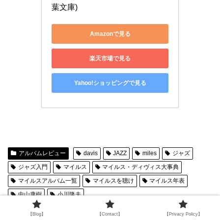
葉文庫)
Amazonで見る
楽天市場で見る
Yahoo!ショッピングで見る
アルバムレビュー
davis
JAZZ
miles
ジャズ
ジャズ入門
マイルス
マイルス・ディヴィス大事典
マイルスアルバム一覧
マイルスを聴け
マイルス年表
中山康樹
小川隆夫
【Blog】
【Contact】
【Privacy Policy】
kanayama@jazz