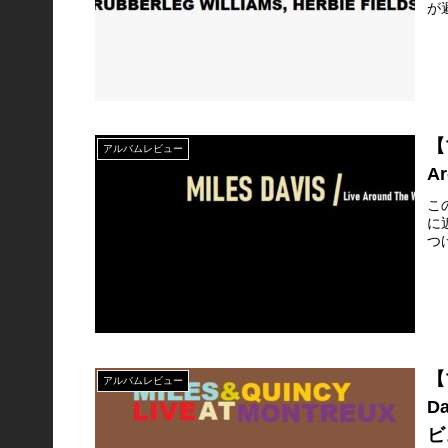
が
【
アルバムレビュー
A
こ
に
つけ
【
アルバムレビュー
Da
ビ