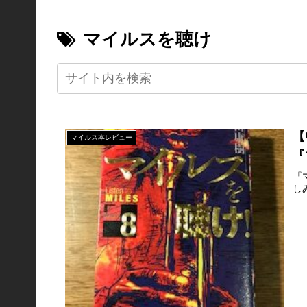
マイルスを聴け
【
マイルス本レビュー
『
『
し