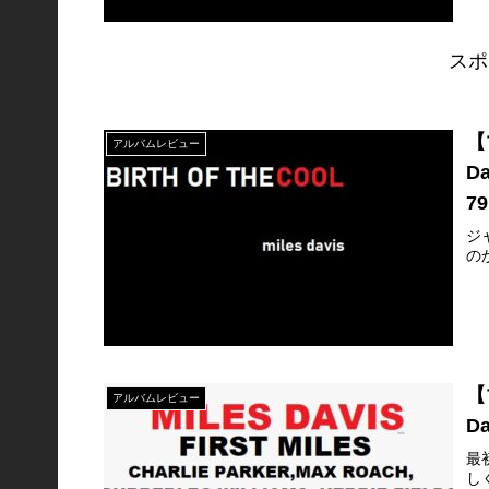
スポ
【
アルバムレビュー
D
79
ジ
の
【
アルバムレビュー
D
最
し