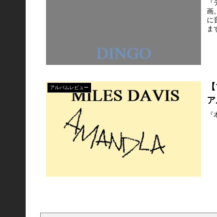
『
画
に
ま
【
アルバムレビュー
ア
『