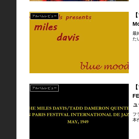
【
アルバムレビュー
M
最
た
【
アルバムレビュー
F
ュ
フ
本作