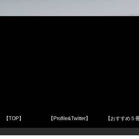
【TOP】
【Profile&Twitter】
【おすすめ５