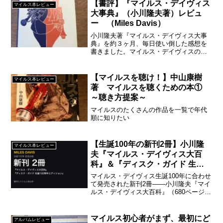
【書評】『マイルス・デイヴィス
マイルス本レビュー
大事典』（小川隆夫著）レビュ
ー （Miles Davis）
小川隆夫著『マイルス・デイヴィス大事
典』を約３ヶ月、毎日使い倒した感想を
書きました。マイルス・デイヴィスの主
要アルバムを一枚ずつ丁寧にレビューす
るために使っています。こんなに使いこ
なしているのはきっと、私が世界一だと
【マイルスを聴け！】中山康樹
マイルス本レビュー
思います！
著 マイルスを聴くための本①
～聴き方提案～
マイルスのたくさんの作品を一覧で年代
順に知りたい
【生誕100年の新刊2冊】小川隆
マイルス本レビュー
夫『マイルス・デイヴィス大百
科』＆『ディスク・ガイド 生誕
100周年エディション』
マイルス・デイヴィス生誕100年に合わせ
て発売された新刊2冊——小川隆夫『マイ
ルス・デイヴィス大百科』（680ページ・
原稿168本集大成）とレコード・コレクタ
ーズ増刊『ディスク・ガイド 生誕100周
年エディション』を紹介します。
マイルス初心者がまず、最初にど
アルバムレビュー