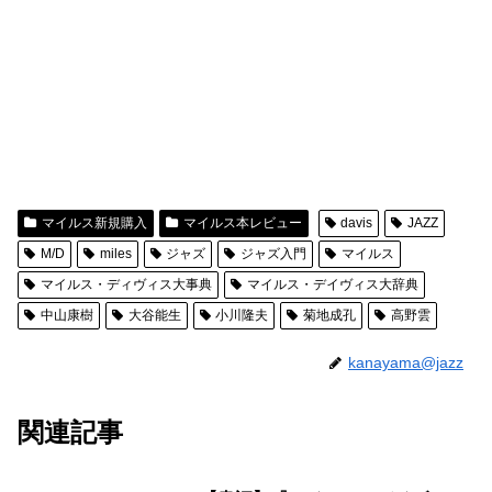
マイルス新規購入
マイルス本レビュー
davis
JAZZ
M/D
miles
ジャズ
ジャズ入門
マイルス
マイルス・ディヴィス大事典
マイルス・デイヴィス大辞典
中山康樹
大谷能生
小川隆夫
菊地成孔
高野雲
kanayama@jazz
関連記事