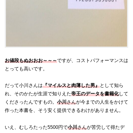
お値段もぬおおお～～～
ですが、コストパフォーマンスは
とっても高いです。
だって小川さんは
『マイルスと肉薄した男』
として知ら
れ、そのかたが生涯で知りえた
帝王の
データを書籍化
して
くださったんですもの。
小川
さん
が今までの人生をかけて
作った本書を、そう安く提供できるわけがありません。
いえ、むしろたった5500円で
小川
さん
が苦労して得たデ