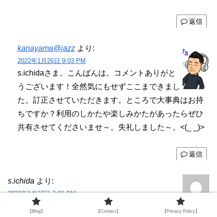
返信
kanayama@jazz
より:
2022年1月26日 9:03 PM
s.ichidaさま。こんばんは。コメントありがと
うございます！全然気にもせずここまできまし
た。訂正させていただきます。ところで大事典はお持
ちですか？利用のしかたや楽しみかたがあったらぜひ
共有させてくださいませ～。失礼しました～。<(_ _)>
返信
s.ichida
より:
2022年1月27日 3:01 PM
未だ購入しておりません。お高いので迷っていま
【Blog】
【Contact】
【Privacy Policy】