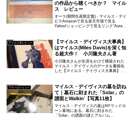
の作品から聴くべきか？ マイル
ス レビュー
オーラ(期間生産限定盤) - マイルス・デイ
ビスAmazonで見る楽天市場で見る
Yahoo!ショッピングで見るリンク”Aura"
(1985年)買ったはいいが、ったくわけわ
からず聴き続けることができずにジャズ
を聴くきっかけを失いジャズをまとも...
【マイルス・デイヴィス大事典】
マイルス本レビュー
はマイルス(Miles Davis)を深く知
る超大作！ 小川隆夫さん著
小川隆夫さんが生涯をかけて構築された
マイルス・デイヴィスのデータを書籍化
した【マイルス・デイヴィス大事典】が
シンコー・ミュージックより出版されま
した。
マイルス・デイヴィスの墓を訪ね
アルバムレビュー
て｜墓石に刻まれた「Solar」の
譜面とWalkin’【写真11枚】
マイルス・デイヴィスの墓はNYウッドロ
ーン墓地にある。墓石に刻まれた
「Solar」の譜面の謎とアルバム
Walkin’を、小川隆夫氏許諾の現地写真11
枚とともに考察。1991年9月28日没、
2026年は没後35年。