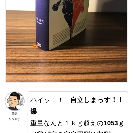
ハイッ！！
自立しまっす！！
爆
筆者
かなやま
重量なんと１ｋｇ超えの
1053ｇ