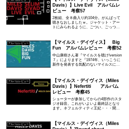
アルバムレビュー
Davis）】Live Evil アルバムレ
ビュー 考察57
2枚組、全８曲入り約104分。がんばって
聴きなおしましたｗ。ジャケット・アー
トにみられるように、ごつい、ごっつ、
ごつい作品ですが、肩肘はらずにぜひ、
聴いてみてください。
【マイルス・デイヴィス】 Big
アルバムレビュー
Fun アルバムレビュー 考察52
中山康樹さん著『マイルスを聴け!version
７』によりますと『1974年、いっこうに
新作を発表する気配のないマイルスに業
を煮やしたCBS（コロムビア・レコード
のこと）が、あたかも新作ふうのジャケ
ットを装って出したオムニバス盤』
【マイルス・デイヴィス（Miles
アルバムレビュー
Davis）】Nefertiti アルバム
レビュー 考察45
ショーターが参加してからの4部作のスタ
ジオ録音。これがいよいよ最終話となり
ます。ネフェルティティ王妃・・・聞い
たことある、あの胸より上の像が有名な
あの、エジプトの王妃の名前からでまち
がいないですよね？
【マイルス・デイヴィス（Miles
アルバムレビュー