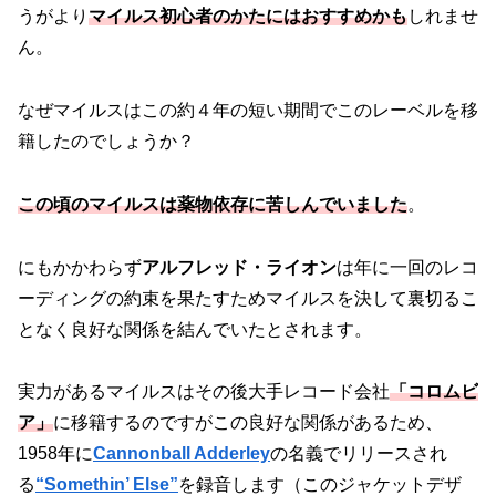
うがより
マイルス初心者のかたにはおすすめかも
しれませ
ん。
なぜマイルスはこの約４年の短い期間でこのレーベルを移
籍したのでしょうか？
この頃のマイルスは薬物依存に苦しんでい
ました
。
にもかかわらず
アルフレッド・ライオン
は年に一回のレコ
ーディングの約束を果たすためマイルスを決して裏切るこ
となく良好な関係を結んでいたとされます。
実力があるマイルスはその後大手レコード会社
「コロムビ
ア」
に移籍するのですがこの良好な関係があるため、
1958年に
Cannonball Adderley
の名義でリリースされ
る
“Somethin’ Else”
を録音します（このジャケットデザ