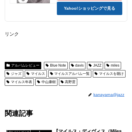
Yahoo!ショッピングで見る
リンク
アルバムレビュー
Blue Note
davis
JAZZ
miles
ジャズ
マイルス
マイルスアルバム一覧
マイルスを聴け
マイルス年表
中山康樹
高野雲
kanayama@jazz
関連記事
【マイルス・ディヴィス（Miles