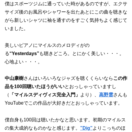
僕はスポーツジムに通っていた時があるのですが、エクサ
サイズ後のお風呂やシャワーを出たあとにこの曲を聴きな
がら新しいシャツに袖を通すのをすごく気持ちよく感じて
いました。
美しいピアノにマイルスのメロディがの
る
“Yesterdays”
も聴きどころ。とにかく美しい・・・。
心地よい・・・。
中山康樹
さんはいろいろなジャズを聴くくらいなら
この作
品を100回聴いたほうがいい
とおっしゃっていますし
（
「マイルスディヴィス完全入門」
より）、
高野雲
さんも
YouTubeでこの作品が大好きだとおっしゃっています。
僕自身も100回は聴いたかなと思います。初期のマイルス
の集大成的なものかなと感じます。
”Dig”
よりこっちのほ