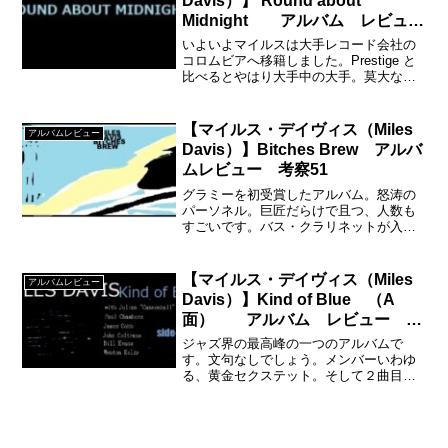
Davis）】’Round about
Midnight アルバム レビュ
ー 考察12
いよいよマイルスは大手レコード会社の
コロムビアへ移籍しました。Prestige と
比べるとやはり大手中の大手。莫大なマ
ネーが動きますので自伝の中でもその大
きさを随所でマイルスは言及していま
す。
【マイルス・デイヴィス（Miles
アルバムレビュー
Davis）】Bitches Brew アルバ
ムレビュー 考察51
グラミーを初受賞したアルバム。怒涛の
パーソネル。巨匠だらけで且つ、人数も
すごいです。バス・クラリネットが入る
わ、かわらず鍵盤ｘ３だわ、２ドラムだ
わ、２パーカッションだわ、２ベースだ
わ・・・
【マイルス・デイヴィス（Miles
アルバムレビュー
Davis）】Kind of Blue （A
面） アルバム レビュー 考
察27ー１
ジャズ界の最高峰の一つのアルバムで
す。文句なしでしょう。メンバーいわゆ
る、黄金セクステット。そして２曲目だ
けピアノにウィントン・ケリーが登場し
ます。