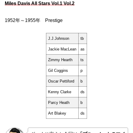
Miles Davis All Stars Vol.1 Vol.2
1952年～1955年 Prestige
J.J.Johnson
tb
Jackie MacLean
as
Zimmy Hearth
ts
Gil Coggins
p
Oscar Pettiford
b
Kenny Clarke
ds
Parcy Heath
b
Art Blakey
ds