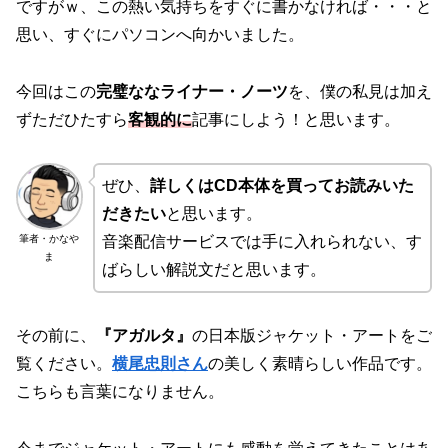
ですがｗ、この熱い気持ちをすぐに書かなければ・・・と
思い、すぐにパソコンへ向かいました。
今回はこの
完璧ななライナー・ノーツ
を、僕の私見は加え
ずただひたすら
客観的に
記事にしよう！と思います。
ぜひ、
詳しくはCD本体を買ってお読みいた
だきたい
と思います。
筆者・かなや
音楽配信サービスでは手に入れられない、す
ま
ばらしい解説文だと思います。
その前に、
『アガルタ』
の日本版ジャケット・アートをご
覧ください。
横尾忠則さん
の美しく素晴らしい作品です。
こちらも言葉になりません。