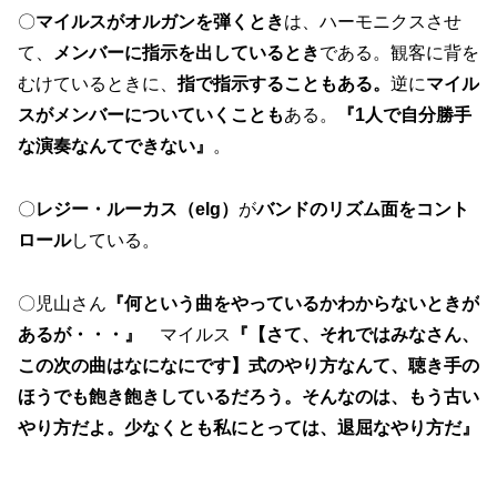
〇
マイルスがオルガンを弾くとき
は、ハーモニクスさせ
て、
メンバーに指示を出しているとき
である。観客に背を
むけているときに、
指で指示することもある。
逆に
マイル
スがメンバーについていくことも
ある。
『1人で自分勝手
な演奏なんてできない』
。
〇
レジー・ルーカス（elg）
が
バンドのリズム面をコント
ロール
している。
〇児山さん
『何という曲をやっているかわからないときが
あるが・・・』
マイルス
『【さて、それではみなさん、
この次の曲はなになにです】式のやり方なんて、聴き手の
ほうでも飽き飽きしているだろう。そんなのは、もう古い
やり方だよ。少なくとも私にとっては、退屈なやり方だ』