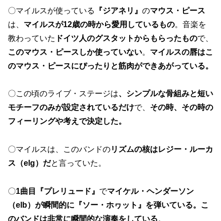
〇マイルスが使っている
『ジアネリ』
の
マウス・ピース
は、
マイルスが12歳の時から愛用しているもの
。音楽を
教わっていた
ドイツ人のグスタットからもらったもの
で、
このマウス・ピースしか使っていない
。
マイルスの唇はこ
のマウス・ピースにぴったりと筋肉ができあがっている。
〇この頃のライブ・ステージは
、シンプルな骨組みと短い
モチーフのみが設定されているだけ
で、
その時、その時の
フィーリングや考えで決定した。
〇マイルスは、このバンドの
リズムの核はレジー・ルーカ
ス（elg）だ
と言っていた。
〇
1曲目『プレリュード』
で
マイケル・ヘンダーソン
（elb）が瞬間的に『ソー・ホヮット』を弾いている。こ
のバンドは非常に瞬間的な演奏をしている
。