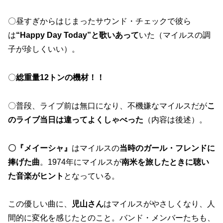
〇昼すぎからはじまったサウンド・チェックで彼ら
は
“Happy Day Today”と歌いあって
いた（マイルスの調
子が珍しくいい）。
〇
総重量12トンの機材！！
〇普段、ライブ前は無口になり、不機嫌なマイルスだが
こ
のライブ当日は違ってよくしゃべった
（内容は後述）。
〇『メイーシャ』
はマイルスの
当時のガール・フレンドに
捧げた曲
。1974年にマイルスが
南米を旅したときに聴い
た音楽がヒント
となっている。
この優しい曲に、
児山さん
はマイルスがやさしくなり、人
間的に変化を感じたとのこと。バンド・メンバーたちも、