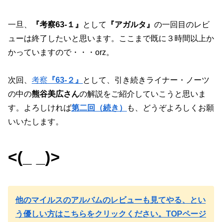
一旦、
『考察63‐１』
として
『アガルタ』
の一回目のレビ
ューは終了したいと思います。ここまで既に３時間以上か
かっていますので・・・orz。
次回、
考察
『63‐２』
として、引き続きライナー・ノーツ
の中の
熊谷美広さん
の解説をご紹介していこうと思いま
す。よろしければ
第二回（続き）
も、どうぞよろしくお願
いいたします。
<(_ _)>
他のマイルスのアルバムのレビューも見てやる、とい
う優しい方はこちらをクリックください。TOPページ