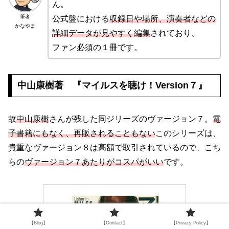
ん。
筆者
公式盤における
収録日や場所、演奏者などの
かなやま
詳細データが見やすく編集
されており、
ファン必須の１冊です。
中山康樹著 『マイルスを聴け！Version７』
故
中山康樹
さんが残した同ジリーズのヴァージョン７。
電
子書籍にもなく、再販されることもない
このシリーズは、
貴重なヴァージョン８は高額で取引されているので、こち
らの
ヴァージョン７あたりがコスパがいい
です。
【Blog】
【Contact】
【Privacy Policy】