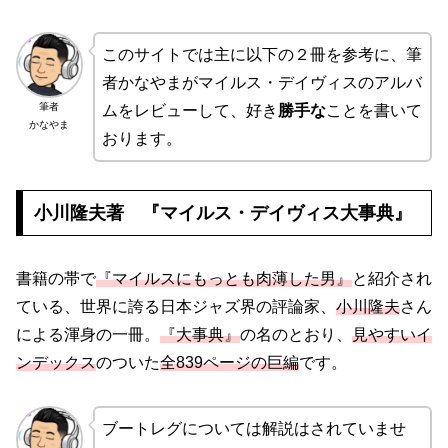
このサイトでは主に以下の２冊を参考に、筆
者かなやまがマイルス・デイヴィスのアルバ
筆者
ムをレビューして、好き
勝手な
ことを書いて
かなやま
おります。
小川隆夫著 『マイルス・デイヴィス大事典』
書籍の帯で
『マイルスにもっとも肉薄した男』
と紹介され
ている、世界に誇る日本ジャズ界の評論家、
小川隆夫
さん
による渾身の一冊。
『大事典』
の名のとおり、
見やすいイ
ンデックス
のついた
全839ページの巨編
です。
ブートレグについては解説はされていませ