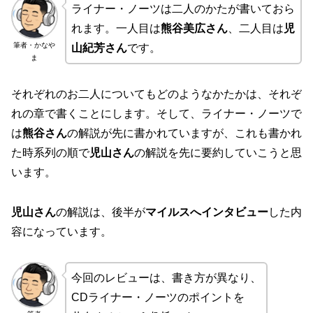
ライナー・ノーツは二人のかたが書いておら
れます。一人目は
熊谷美広さん
、二人目は
児
筆者・かなや
山紀芳さん
です。
ま
それぞれのお二人についてもどのようなかたかは、それぞ
れの章で書くことにします。そして、ライナー・ノーツで
は
熊谷さん
の解説が先に書かれていますが、これも書かれ
た時系列の順で
児山さん
の解説を先に要約していこうと思
います。
児山さん
の解説は、後半が
マイルスへインタビュー
した内
容になっています。
今回のレビューは、書き方が異なり、
CDライナー・ノーツのポイントを