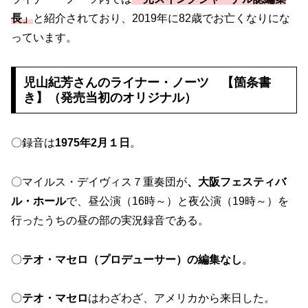
長」
と紹介されており、2019年に82歳でお亡くなりにな
っています。
児山紀芳さんのライナー・ノーツ 【箇条書
き】（発売当初のオリジナル）
〇録音は
1975年2月１日
。
〇マイルス・デイヴィス７重奏団が
、大阪フェスティバ
ル・ホール
で、昼公演（16時～）と夜公演（19時～）を
行ったうちの昼の部の実況録音である。
〇
テオ・マセロ（プロデューサー）の編集なし
。
〇
テオ・マセロ
はわざわざ、アメリカから来日した。