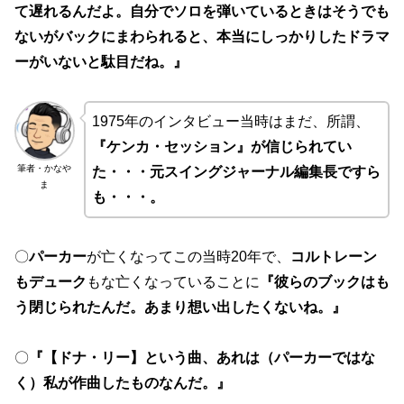
て遅れるんだよ。自分でソロを弾いているときはそうでも
ないがバックにまわられると、本当にしっかりしたドラマ
ーがいないと駄目だね。』
1975年のインタビュー当時はまだ、所謂、
『ケンカ・セッション』が信じられてい
筆者・かなや
た・・・元スイングジャーナル編集長ですら
ま
も・・・。
〇
パーカー
が亡くなってこの当時20年で、
コルトレーン
もデューク
もな亡くなっていることに
『彼らのブックはも
う閉じられたんだ。あまり想い出したくないね。』
〇
『【ドナ・リー】という曲、あれは（パーカーではな
く）私が作曲したものなんだ。』