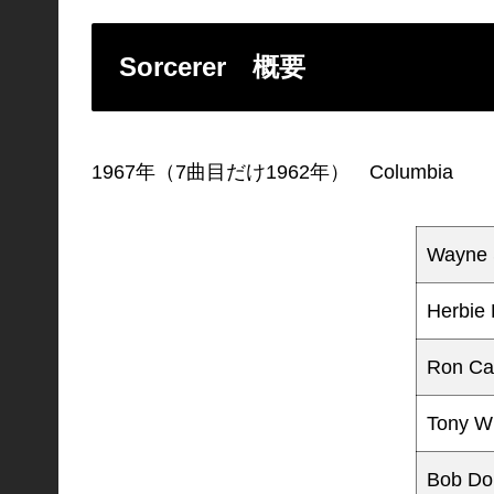
Sorcerer 概要
1967年（7曲目だけ1962年） Columbia
Wayne 
Herbie
Ron Ca
Tony Wi
Bob D