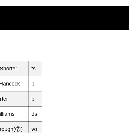
Shorter
ts
 Hancock
p
rter
b
lliams
ds
orough(⑦）
vo