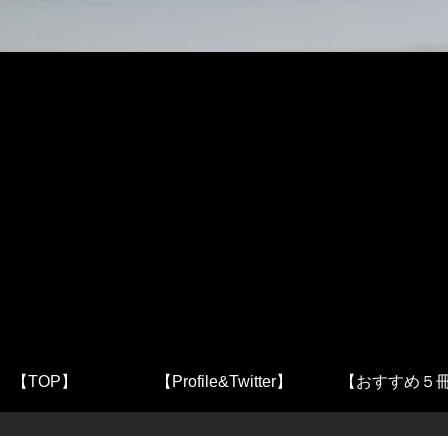
【TOP】
【Profile&Twitter】
【おすすめ５