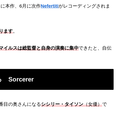
月に本作、6月に次作
Nefertiti
がレコーディングされま
ります
。
マイルスは総監督と自身の演奏に集中
できたと、自伝
orcerer
番目の奥さんになる
シシリー・タイソン
（女優）
で