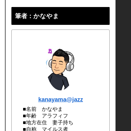
筆者：かなやま
kanayama@jazz
■名前 かなやま
■年齢 アラフィフ
■地方在住 妻子持ち
■自称 マイルス者