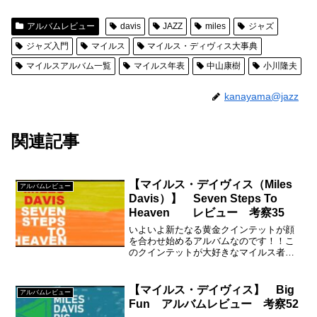
アルバムレビュー
davis
JAZZ
miles
ジャズ
ジャズ入門
マイルス
マイルス・ディヴィス大事典
マイルスアルバム一覧
マイルス年表
中山康樹
小川隆夫
kanayama@jazz
関連記事
【マイルス・デイヴィス（Miles
アルバムレビュー
Davis）】 Seven Steps To
Heaven レビュー 考察35
いよいよ新たなる黄金クインテットが顔
を合わせ始めるアルバムなのです！！こ
のクインテットが大好きなマイルス者、
ジャズ・ファンは多いと思います。
Herbie Hancock、 Ron Carter、 Tony
Williams
【マイルス・デイヴィス】 Big
アルバムレビュー
Fun アルバムレビュー 考察52