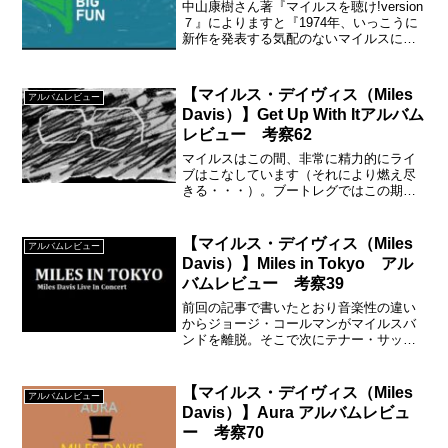
中山康樹さん著『マイルスを聴け!version
７』によりますと『1974年、いっこうに
新作を発表する気配のないマイルスに業
を煮やしたCBS（コロムビア・レコード
のこと）が、あたかも新作ふうのジャケ
ットを装って出したオムニバス盤』
【マイルス・デイヴィス（Miles
アルバムレビュー
Davis）】Get Up With Itアルバム
レビュー 考察62
マイルスはこの間、非常に精力的にライ
ブはこなしています（それにより燃え尽
きる・・・）。ブートレグではこの期間
の録音が多数、残されていて、素晴らし
い日本公演もあるようです。中山康樹さ
ん大絶賛です。
【マイルス・デイヴィス（Miles
アルバムレビュー
Davis）】Miles in Tokyo アル
バムレビュー 考察39
前回の記事で書いたとおり音楽性の違い
からジョージ・コールマンがマイルスバ
ンドを離脱。そこで次にテナー・サック
スに入ったのがサム・リヴァースなる人
物です。
【マイルス・デイヴィス（Miles
アルバムレビュー
Davis）】Aura アルバムレビュ
ー 考察70