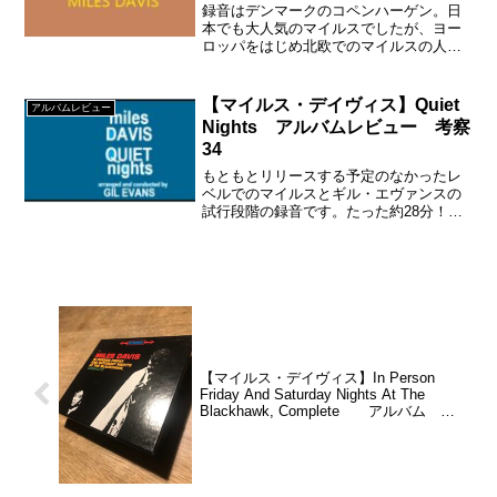
録音はデンマークのコペンハーゲン。日
本でも大人気のマイルスでしたが、ヨー
ロッパをはじめ北欧でのマイルスの人気
は、本国アメリカのロックとポップスの
人気に比べれば、相変わらず・・・とい
ったところ。マイルスはデンマークで
【マイルス・デイヴィス】Quiet
アルバムレビュー
『レオ二ド・ソニング賞』というものを
Nights アルバムレビュー 考察
受賞したのでした。
34
もともとリリースする予定のなかったレ
ベルでのマイルスとギル・エヴァンスの
試行段階の録音です。たった約28分！！
それをあろうことか、契約上の理由でコ
ロムビアのプロデューサー、テオ・マセ
ロがリリースしてしまったというもので
す。
【マイルス・デイヴィス】In Person
Friday And Saturday Nights At The
Blackhawk, Complete アルバム レ
ビュー 考察31