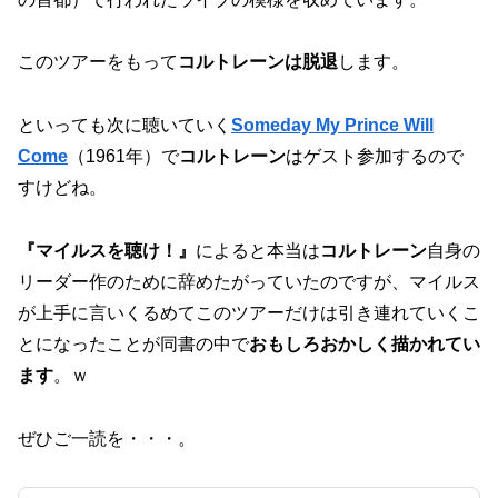
このツアーをもって
コルトレーンは脱退
します。
といっても次に聴いていく
Someday My Prince Will
Come
（1961年）で
コルトレーン
はゲスト参加するので
すけどね。
『マイルスを聴け！』
によると本当は
コルトレーン
自身の
リーダー作のために辞めたがっていたのですが、マイルス
が上手に言いくるめてこのツアーだけは引き連れていくこ
とになったことが同書の中で
おもしろおかしく描かれてい
ます
。ｗ
ぜひご一読を・・・。