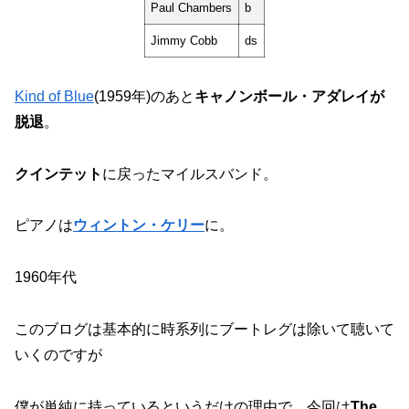
Paul Chambers
b
Jimmy Cobb
ds
Kind of Blue
(1959年)のあと
キャノンボール・アダレイが
脱退
。
クインテット
に戻ったマイルスバンド。
ピアノは
ウィントン・ケリー
に。
1960年代
このブログは基本的に時系列にブートレグは除いて聴いて
いくのですが
僕が単純に持っているというだけの理由で、今回は
The