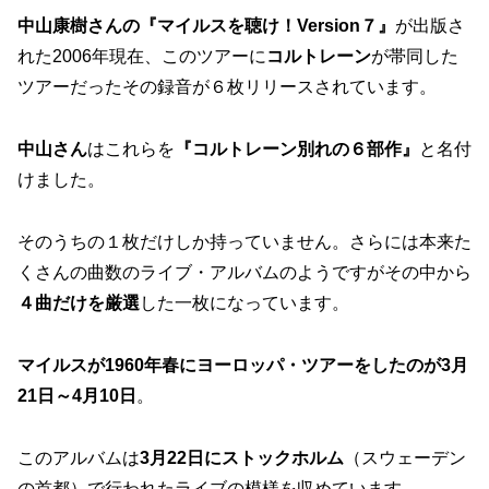
中山康樹さんの『マイルスを聴け！Version７』
が出版さ
れた2006年現在、このツアーに
コルトレーン
が帯同した
ツアーだったその録音が６枚リリースされています。
中山さん
はこれらを
『コルトレーン別れの６部作』
と名付
けました。
そのうちの１枚だけしか持っていません。さらには本来た
くさんの曲数のライブ・アルバムのようですがその中から
４曲だけを厳選
した一枚になっています。
マイルスが1960年春にヨーロッパ・ツアーをしたのが3月
21日～4月10日
。
このアルバムは
3月22日にストックホルム
（スウェーデン
の首都）で行われたライブの模様を収めています。