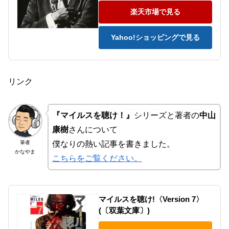
楽天市場で見る
Yahoo!ショッピングで見る
リンク
『マイルスを聴け！』
シリーズと著者の
中山
康樹
さんについて
筆者
僕なりの熱い記事を書きました。
かなやま
こちらをご覧ください。
マイルスを聴け!〈Version 7〉
(〔双葉文庫〕)