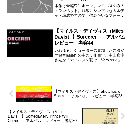
本作は全編ワンホーン、マイルスのみの
トランペット。非常にシンプルなカルテ
ット編成ですので、僕みたいなフォー
ン・セクションがバリバリな音圧の曲が
苦手な人にはとてもしっくりくるのでは
ないでしょうか？
【マイルス・デイヴィス（Miles
アルバムレビュー
Davis）】Sorcerer アルバム
レビュー 考察44
いわゆる、ショーターの参加したスタジ
オ録音四部作の中の３作目で、中山康樹
さんが「マイルスを聴け！Version７」で
四部作中いちばん重要として、通常のア
ルバム紹介の倍のページを使って紹介し
ているアルバムとなります。
【マイルス・デイヴィス】Sketches of
Spain アルバム レビュー 考察28
【マイルス・デイヴィス（Miles
Davis）】Someday My Prince Will
Come アルバム レビュー 考察30