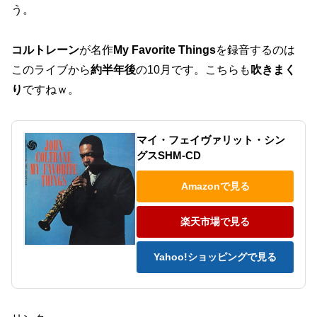
う。
コルトレーン
が名作
My Favorite Things
を録音するのは
このライブから
約半年後
の10月です。こちらも
吹きまく
り
ですねｗ。
マイ・フェイヴァリット・シン
グスSHM-CD
Amazonで見る
楽天市場で見る
Yahoo!ショッピングで見る