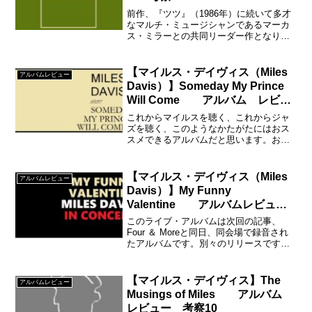
前作、『ツツ』（1986年）に続いて多才
なマルチ・ミュージシャンであるマーカ
ス・ミラーとの共同リーダー作となりま
す、同タイトルの映画のサウンド・トラ
ックです。
【マイルス・デイヴィス（Miles
アルバムレビュー
Davis）】Someday My Prince
Will Come アルバム レビュ
ー 考察30
これからマイルスを聴く、これからジャ
ズを聴く、このようなかたがたにはおス
スメできるアルバムだと思います。おス
スメできる理由は・・・
【マイルス・デイヴィス（Miles
アルバムレビュー
Davis）】My Funny
Valentine アルバムレビュ
ー 考察37
このライブ・アルバムは次回の記事、
Four ＆ Moreと同日、同会場で録音され
たアルバムです。別々のリリースですが
２枚揃えてひとつのセットとお考えくだ
さい。
【マイルス・デイヴィス】The
アルバムレビュー
Musings of Miles アルバム
レビュー 考察10