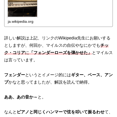
ja.wikipedia.org
詳しい解説は上記、リンクのWikipedia先生にお願いする
としますが、何回か、マイルスの自伝やなにかでも
チッ
ク・コリア
に
「フェンダーローズを弾かせた」
とマイルス
は言っています。
フェンダー
というとイメージ的には
ギター、ベース、アン
プ
かなと思ってましたが、解説を読んで納得。
ああ、あの音か～
と。
なんと
ピアノと同じくハンマーで弦を叩いて振るわせ
て、