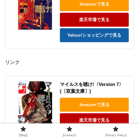
Amazonで見る
楽天市場で見る
Yahoo!ショッピングで見る
リンク
マイルスを聴け!〈Version 7〉
(〔双葉文庫〕)
Amazonで見る
楽天市場で見る
Yahoo!ショッピングで見る
【Blog】
【Contact】
【Privacy Policy】