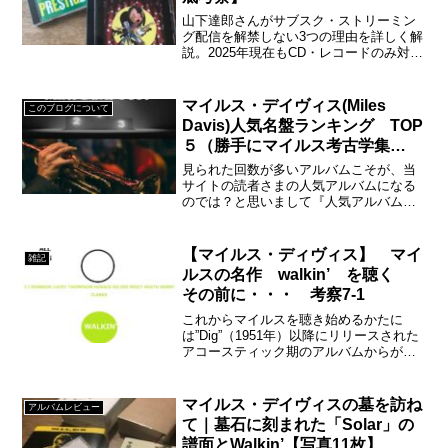
山下達郎さんがサブスク・ストリーミン
グ配信を解禁しない3つの理由を詳しく解
説。2025年現在もCD・レコードのみ対
応。「配信しない」理由に賛成派の立場
から徹底考察しました。
マイルス・デイヴィス(Miles
このブログについて
Davis)人気名盤ランキング TOP
５（勝手にマイルス考古学集
計）
見られた回数が多いアルバムこそが、当
サイトの読者さまの人気アルバムになる
のでは？と思いまして『人気アルバム
TOP５』を書いてみようと思いたちまし
た。
【マイルス・ディヴィス】 マイ
雑記
ルスの名作 walkin’ を聴く
その前に・・・ 考察7-1
これからマイルスを聴き始めるかたに
は”Dig”（1951年）以降にリリースされた
アコースティック期のアルバムからがよ
いと思う３つの理由
マイルス・デイヴィスの墓を訪ね
アルバムレビュー
て｜墓石に刻まれた「Solar」の
譜面とWalkin’【写真11枚】