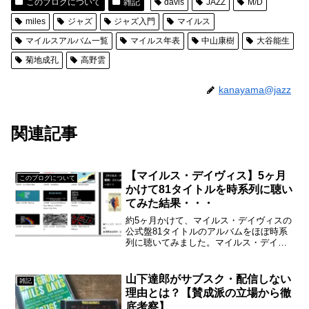
このブログについて
雑記
davis
JAZZ
M/D
miles
ジャズ
ジャズ入門
マイルス
マイルスアルバム一覧
マイルス年表
中山康樹
大谷能生
菊地成孔
高野雲
kanayama@jazz
関連記事
【マイルス・デイヴィス】5ヶ月
このブログについて
かけて81タイトルを時系列に聴い
てみた結果・・・
約5ヶ月かけて、マイルス・デイヴィスの
公式盤81タイトルのアルバムをほぼ時系
列に聴いてみました。マイルス・デイヴ
ィスの楽しみ方、聴こえ方が大きく変化
しました。この記事では、マイルス・デ
イヴィスのように膨大な作品を残したミ
山下達郎がサブスク・配信しない
雑記
ュージシャンの音楽を時系列に楽しんで
理由とは？【賛成派の立場から徹
いくことでわかる楽しみかたをご紹介し
底考察】
ていきます。