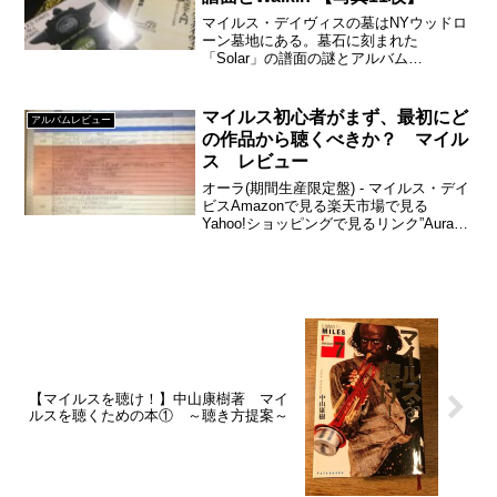
マイルス・デイヴィスの墓はNYウッドロ
ーン墓地にある。墓石に刻まれた
「Solar」の譜面の謎とアルバム
Walkin’を、小川隆夫氏許諾の現地写真11
枚とともに考察。1991年9月28日没、
2026年は没後35年。
マイルス初心者がまず、最初にど
アルバムレビュー
の作品から聴くべきか？ マイル
ス レビュー
オーラ(期間生産限定盤) - マイルス・デイ
ビスAmazonで見る楽天市場で見る
Yahoo!ショッピングで見るリンク”Aura"
(1985年)買ったはいいが、ったくわけわ
からず聴き続けることができずにジャズ
を聴くきっかけを失いジャズをまとも...
【マイルスを聴け！】中山康樹著 マイ
ルスを聴くための本① ～聴き方提案～