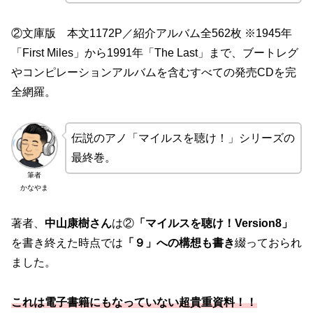
②文庫版 本文1172P／紹介アルバム全562枚 ※1945年
「First Miles」から1991年「The Last」まで、ブートレグ
やコンピレーションアルバムを含むすべての発売CDを完
全網羅。
伝説のアノ「マイルスを聴け！」シリーズの
最終巻。
筆者
かなやま
著者、
中山康樹さん
は②
「マイルスを聴け！Version8」
を書き終えた時点では
「９」への構想も書き
綴っておられ
ました。
これは電子書籍にもなっていない超貴重資料！！