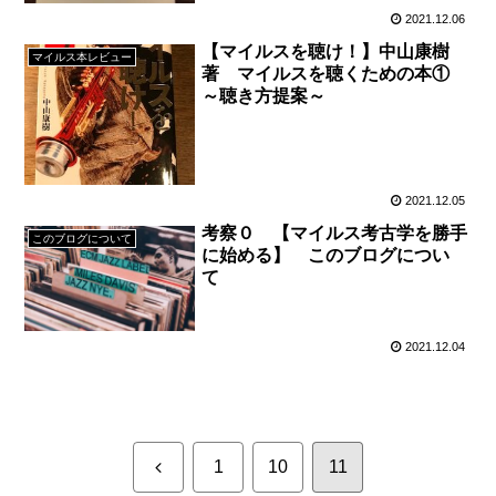
2021.12.06
【マイルスを聴け！】中山康樹
マイルス本レビュー
著 マイルスを聴くための本①
～聴き方提案～
2021.12.05
考察０ 【マイルス考古学を勝手
このブログについて
に始める】 このブログについ
て
2021.12.04
前
1
10
11