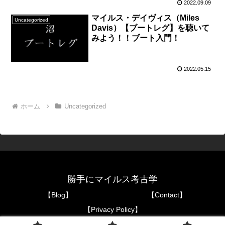
2022.09.09
マイルス・デイヴィス（Miles
Uncategorized
Davis）【ブートレグ】を聴いて
みよう！！ブート入門！
2022.05.15
ホーム
Uncategorized
勝手にマイルス考古学
【Blog】
【Contact】
【Privacy Policy】