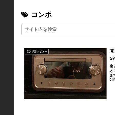
コンポ
真
音楽機器レビュー
S
複
き
ま
対