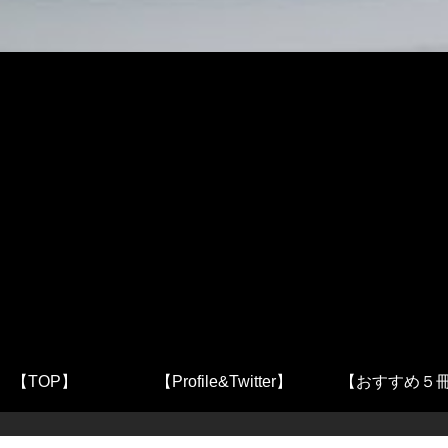
【TOP】
【Profile&Twitter】
【おすすめ５