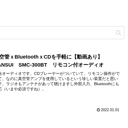
空管ｘBluetoothｘCDを手軽に【動画あり】
ANSUI SMC-300BT リモコン付オーディオ
合オーディオです。CDプレーヤーがついていて、リモコン操作がで
て、なのに真空管アンプを使用しているという珍しい装置だと思い
す。ラジオもアンテナがあって聴けますし外部入力、Bluetoothにも
応（いまや必須ですね）。
2022.01.01